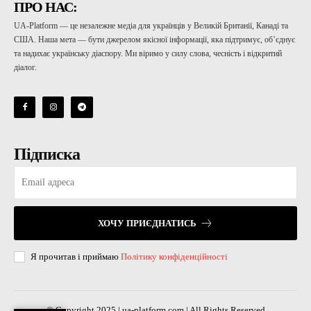
ПРО НАС:
UA-Platform — це незалежне медіа для українців у Великій Британії, Канаді та
США. Наша мета — бути джерелом якісної інформації, яка підтримує, об’єднує
та надихає українську діаспору. Ми віримо у силу слова, чесність і відкритий
діалог.
Підписка
ХОЧУ ПРИЄДНАТИСЬ
Я прочитав і приймаю
Політику конфіденційності
© Copyright 2025 | ua-platform.com | All Rights Reserved