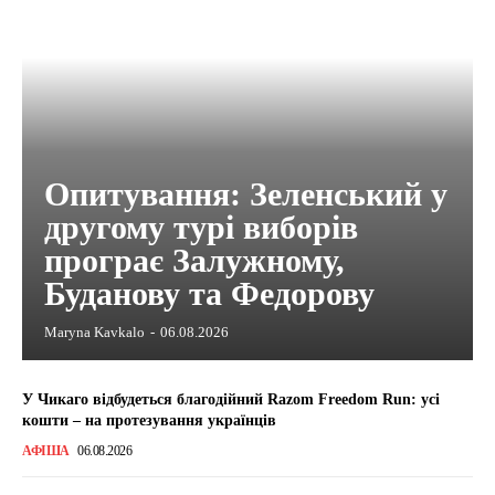
Опитування: Зеленський у
другому турі виборів
програє Залужному,
Буданову та Федорову
Maryna Kavkalo
-
06.08.2026
У Чикаго відбудеться благодійний Razom Freedom Run: усі
кошти – на протезування українців
АФІША
06.08.2026