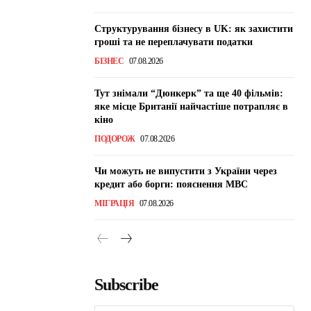
Структурування бізнесу в UK: як захистити
гроші та не переплачувати податки
БІЗНЕС
07.08.2026
Тут знімали “Дюнкерк” та ще 40 фільмів:
яке місце Британії найчастіше потрапляє в
кіно
ПОДОРОЖ
07.08.2026
Чи можуть не випустити з України через
кредит або борги: пояснення МВС
МІГРАЦІЯ
07.08.2026
Subscribe