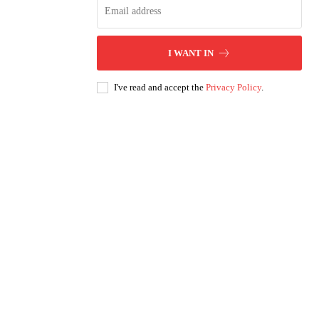
I WANT IN
I've read and accept the
Privacy Policy
.