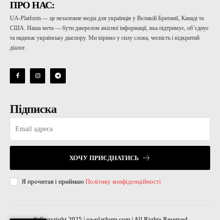
ПРО НАС:
UA-Platform — це незалежне медіа для українців у Великій Британії, Канаді та
США. Наша мета — бути джерелом якісної інформації, яка підтримує, об’єднує
та надихає українську діаспору. Ми віримо у силу слова, чесність і відкритий
діалог.
Підписка
ХОЧУ ПРИЄДНАТИСЬ
Я прочитав і приймаю
Політику конфіденційності
© Copyright 2025 | ua-platform.com | All Rights Reserved