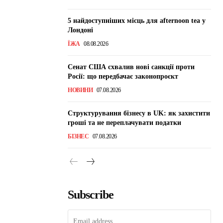
5 найдоступніших місць для afternoon tea у
Лондоні
ЇЖА
08.08.2026
Сенат США схвалив нові санкції проти
Росії: що передбачає законопроєкт
НОВИНИ
07.08.2026
Структурування бізнесу в UK: як захистити
гроші та не переплачувати податки
БІЗНЕС
07.08.2026
Subscribe