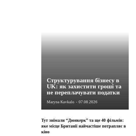
Структурування бізнесу в
UK: як захистити гроші та
не переплачувати податки
Maryna Kavkalo
-
07.08.2026
Тут знімали “Дюнкерк” та ще 40 фільмів:
яке місце Британії найчастіше потрапляє в
кіно