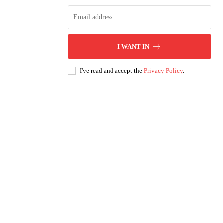
I WANT IN
I've read and accept the
Privacy Policy
.