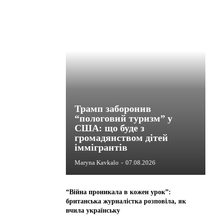
Трамп заборонив
“пологовий туризм” у
США: що буде з
громадянством дітей
іммігрантів
Maryna Kavkalo
-
07.08.2026
“Війна проникала в кожен урок”:
британська журналістка розповіла, як
вчила українську