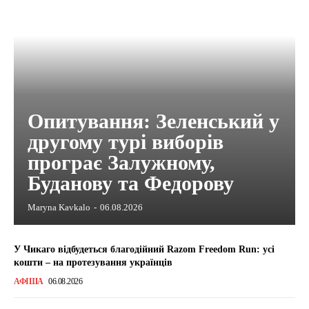
Опитування: Зеленський у
другому турі виборів
програє Залужному,
Буданову та Федорову
Maryna Kavkalo
-
06.08.2026
У Чикаго відбудеться благодійний Razom Freedom Run: усі
кошти – на протезування українців
АФІША
06.08.2026