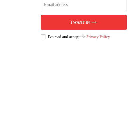
I WANT IN
I've read and accept the
Privacy Policy
.