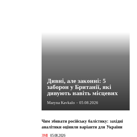
Дивні, але законні: 5
заборон у Британії, які
дивують навіть місцевих
Maryna Kavkalo
-
05.08.2026
Чим збивати російську балістику: західні
аналітики оцінили варіанти для України
ЗМІ
05.08.2026