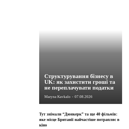
Структурування бізнесу в
UK: як захистити гроші та
не переплачувати податки
Maryna Kavkalo
-
07.08.2026
Тут знімали “Дюнкерк” та ще 40 фільмів:
яке місце Британії найчастіше потрапляє в
кіно