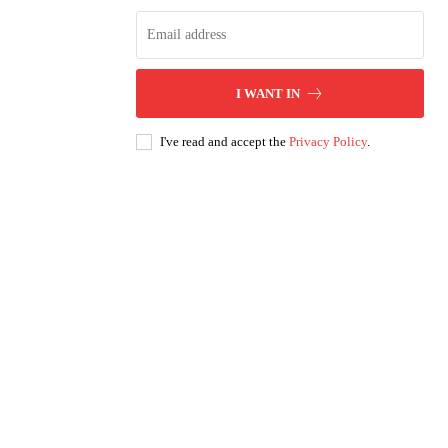
I WANT IN
I've read and accept the
Privacy Policy
.