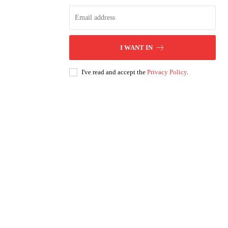
I WANT IN
I've read and accept the
Privacy Policy
.