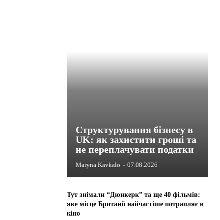
Структурування бізнесу в
UK: як захистити гроші та
не переплачувати податки
Maryna Kavkalo
-
07.08.2026
Тут знімали “Дюнкерк” та ще 40 фільмів:
яке місце Британії найчастіше потрапляє в
кіно