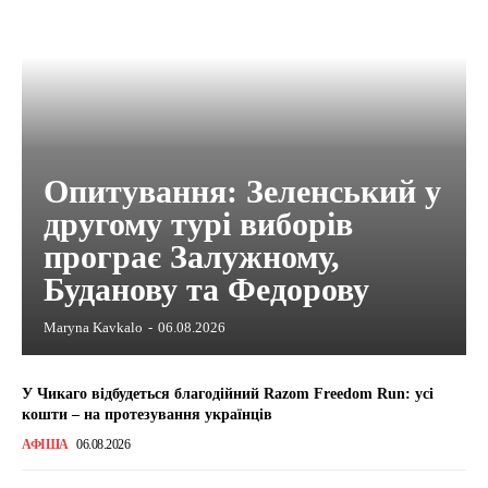
Опитування: Зеленський у
другому турі виборів
програє Залужному,
Буданову та Федорову
Maryna Kavkalo
-
06.08.2026
У Чикаго відбудеться благодійний Razom Freedom Run: усі
кошти – на протезування українців
АФІША
06.08.2026