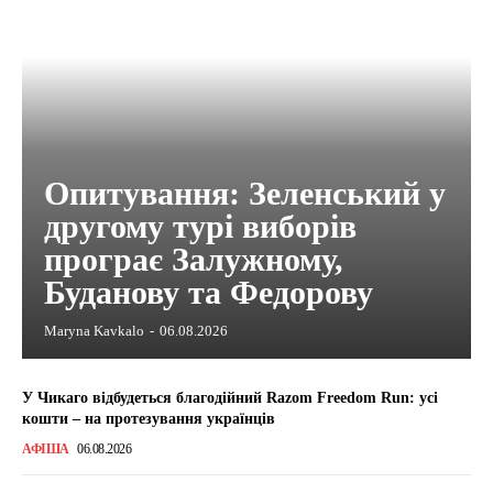
Опитування: Зеленський у
другому турі виборів
програє Залужному,
Буданову та Федорову
Maryna Kavkalo
-
06.08.2026
У Чикаго відбудеться благодійний Razom Freedom Run: усі
кошти – на протезування українців
АФІША
06.08.2026