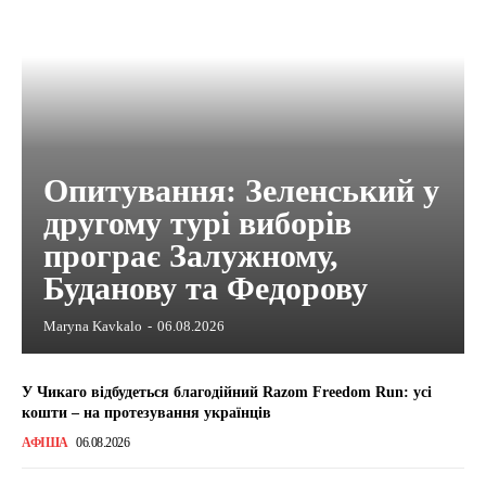
Опитування: Зеленський у
другому турі виборів
програє Залужному,
Буданову та Федорову
Maryna Kavkalo
-
06.08.2026
У Чикаго відбудеться благодійний Razom Freedom Run: усі
кошти – на протезування українців
АФІША
06.08.2026