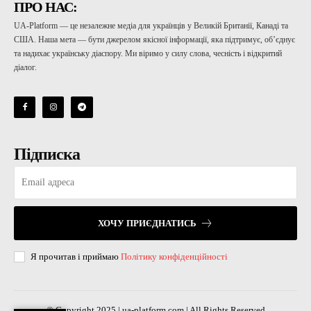
ПРО НАС:
UA-Platform — це незалежне медіа для українців у Великій Британії, Канаді та
США. Наша мета — бути джерелом якісної інформації, яка підтримує, об’єднує
та надихає українську діаспору. Ми віримо у силу слова, чесність і відкритий
діалог.
Підписка
ХОЧУ ПРИЄДНАТИСЬ
Я прочитав і приймаю
Політику конфіденційності
© Copyright 2025 | ua-platform.com | All Rights Reserved