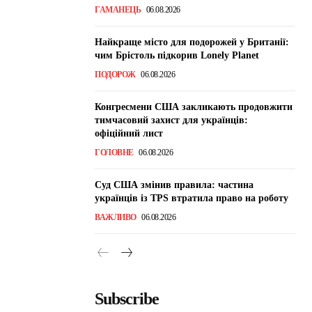
ГАМАНЕЦЬ
06.08.2026
Найкраще місто для подорожей у Британії:
чим Брістоль підкорив Lonely Planet
ПОДОРОЖ
06.08.2026
Конгресмени США закликають продовжити
тимчасовий захист для українців:
офіційний лист
ГОЛОВНЕ
06.08.2026
Суд США змінив правила: частина
українців із TPS втратила право на роботу
ВАЖЛИВО
06.08.2026
Subscribe