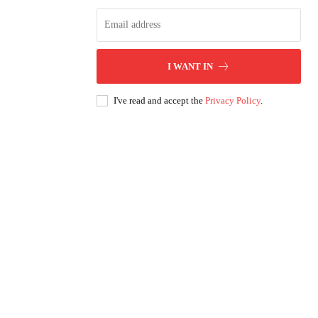
I WANT IN
I've read and accept the
Privacy Policy
.