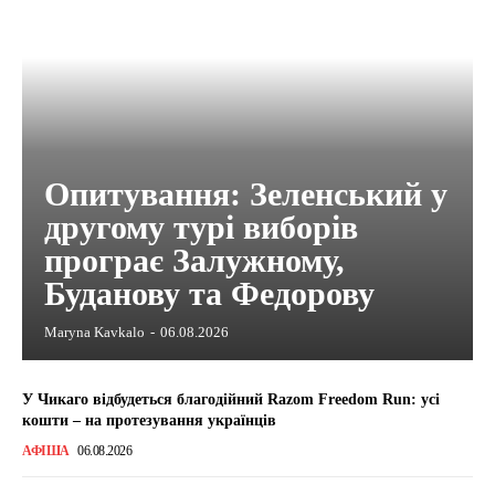
Опитування: Зеленський у
другому турі виборів
програє Залужному,
Буданову та Федорову
Maryna Kavkalo
-
06.08.2026
У Чикаго відбудеться благодійний Razom Freedom Run: усі
кошти – на протезування українців
АФІША
06.08.2026