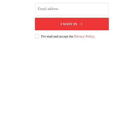
I WANT IN
I've read and accept the
Privacy Policy
.