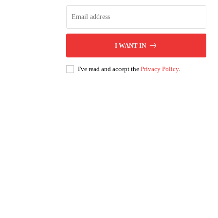
I WANT IN
I've read and accept the
Privacy Policy
.