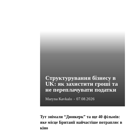
Структурування бізнесу в
UK: як захистити гроші та
не переплачувати податки
Maryna Kavkalo
-
07.08.2026
Тут знімали “Дюнкерк” та ще 40 фільмів:
яке місце Британії найчастіше потрапляє в
кіно