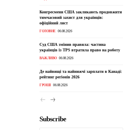
Конгресмени США закликають продовжити
тимчасовий захист для українців:
офіційний лист
ГОЛОВНЕ
06.08.2026
Суд США змінив правила: частина
українців із TPS втратила право на роботу
ВАЖЛИВО
06.08.2026
Де найвищі та найнижчі зарплати в Канаді:
рейтинг регіонів 2026
ГРОШІ
06.08.2026
Subscribe