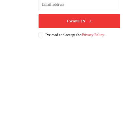
I WANT IN
I've read and accept the
Privacy Policy
.