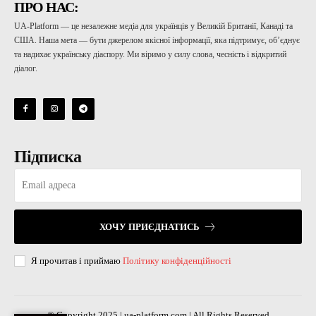
ПРО НАС:
UA-Platform — це незалежне медіа для українців у Великій Британії, Канаді та
США. Наша мета — бути джерелом якісної інформації, яка підтримує, об’єднує
та надихає українську діаспору. Ми віримо у силу слова, чесність і відкритий
діалог.
Підписка
ХОЧУ ПРИЄДНАТИСЬ
Я прочитав і приймаю
Політику конфіденційності
© Copyright 2025 | ua-platform.com | All Rights Reserved