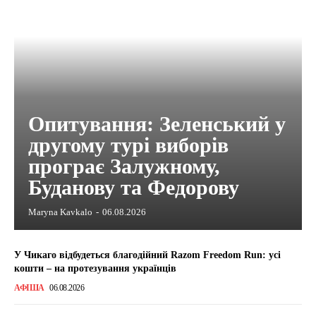
Опитування: Зеленський у
другому турі виборів
програє Залужному,
Буданову та Федорову
Maryna Kavkalo
-
06.08.2026
У Чикаго відбудеться благодійний Razom Freedom Run: усі
кошти – на протезування українців
АФІША
06.08.2026