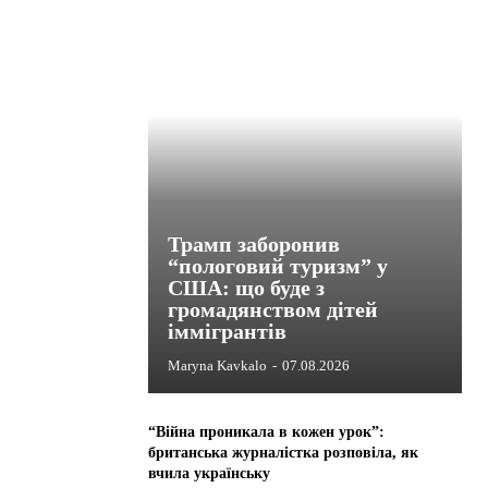
Трамп заборонив
“пологовий туризм” у
США: що буде з
громадянством дітей
іммігрантів
Maryna Kavkalo
-
07.08.2026
“Війна проникала в кожен урок”:
британська журналістка розповіла, як
вчила українську