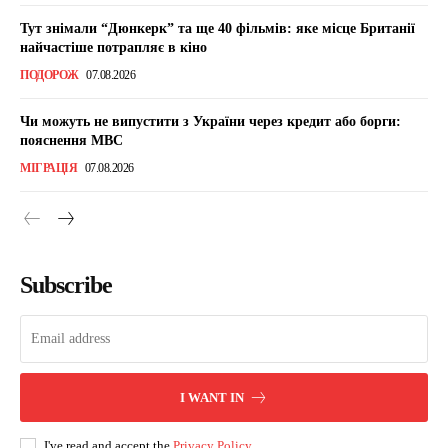
Тут знімали “Дюнкерк” та ще 40 фільмів: яке місце Британії
найчастіше потрапляє в кіно
ПОДОРОЖ
07.08.2026
Чи можуть не випустити з України через кредит або борги:
пояснення МВС
МІГРАЦІЯ
07.08.2026
Subscribe
I WANT IN
I've read and accept the
Privacy Policy
.