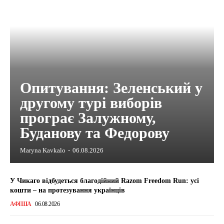
Опитування: Зеленський у
другому турі виборів
програє Залужному,
Буданову та Федорову
Maryna Kavkalo
-
06.08.2026
У Чикаго відбудеться благодійний Razom Freedom Run: усі
кошти – на протезування українців
АФІША
06.08.2026