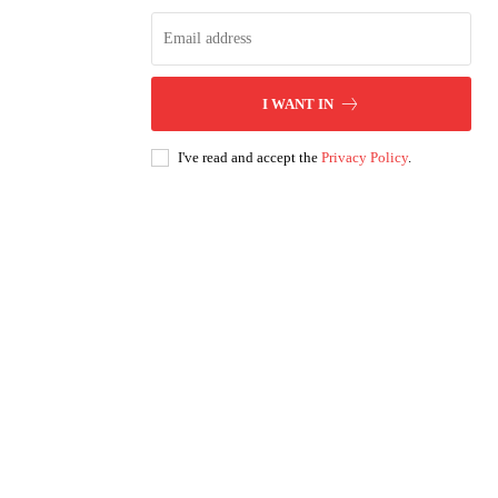
I WANT IN
I've read and accept the
Privacy Policy
.