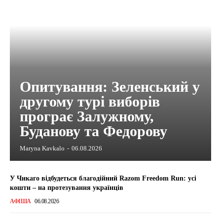
Опитування: Зеленський у
другому турі виборів
програє Залужному,
Буданову та Федорову
Maryna Kavkalo
-
06.08.2026
У Чикаго відбудеться благодійний Razom Freedom Run: усі
кошти – на протезування українців
АФІША
06.08.2026