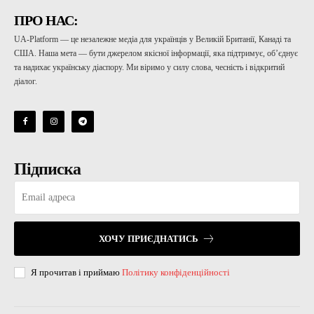
ПРО НАС:
UA-Platform — це незалежне медіа для українців у Великій Британії, Канаді та
США. Наша мета — бути джерелом якісної інформації, яка підтримує, об’єднує
та надихає українську діаспору. Ми віримо у силу слова, чесність і відкритий
діалог.
Підписка
ХОЧУ ПРИЄДНАТИСЬ
Я прочитав і приймаю
Політику конфіденційності