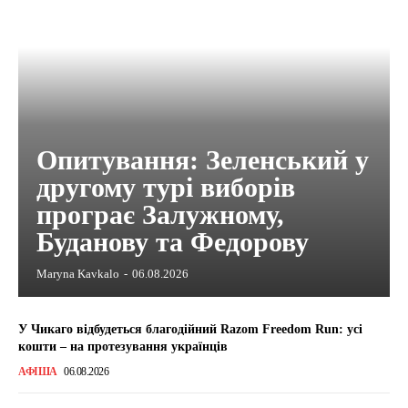
Опитування: Зеленський у
другому турі виборів
програє Залужному,
Буданову та Федорову
Maryna Kavkalo
-
06.08.2026
У Чикаго відбудеться благодійний Razom Freedom Run: усі
кошти – на протезування українців
АФІША
06.08.2026