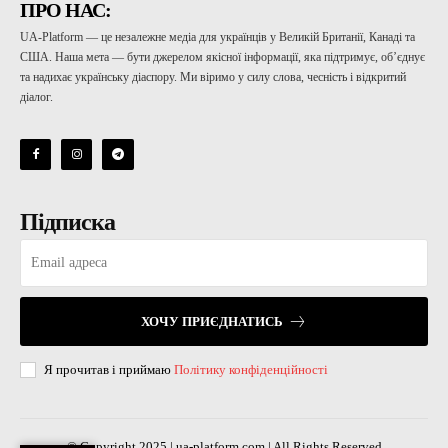
ПРО НАС:
UA-Platform — це незалежне медіа для українців у Великій Британії, Канаді та
США. Наша мета — бути джерелом якісної інформації, яка підтримує, об’єднує
та надихає українську діаспору. Ми віримо у силу слова, чесність і відкритий
діалог.
Підписка
ХОЧУ ПРИЄДНАТИСЬ
Я прочитав і приймаю
Політику конфіденційності
© Copyright 2025 | ua-platform.com | All Rights Reserved