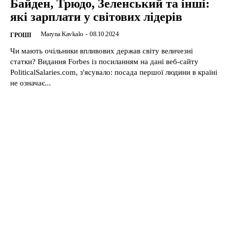
Байден, Трюдо, Зеленський та інші:
які зарплати у світових лідерів
Maryna Kavkalo
-
08.10.2024
ГРОШІ
Чи мають очільники впливових держав світу величезні
статки? Видання Forbes із посиланням на дані веб-сайту
PoliticalSalaries.com, з'ясувало: посада першої людини в країні
не означає...