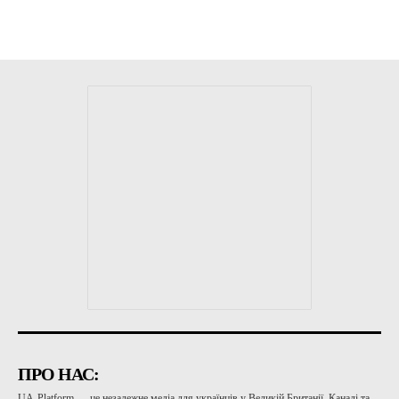
ПРО НАС:
UA-Platform — це незалежне медіа для українців у Великій Британії, Канаді та