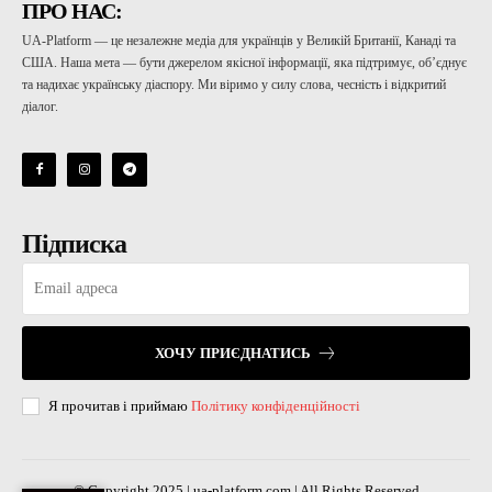
ПРО НАС:
UA-Platform — це незалежне медіа для українців у Великій Британії, Канаді та
США. Наша мета — бути джерелом якісної інформації, яка підтримує, об’єднує
та надихає українську діаспору. Ми віримо у силу слова, чесність і відкритий
діалог.
Підписка
ХОЧУ ПРИЄДНАТИСЬ
Я прочитав і приймаю
Політику конфіденційності
© Copyright 2025 | ua-platform.com | All Rights Reserved