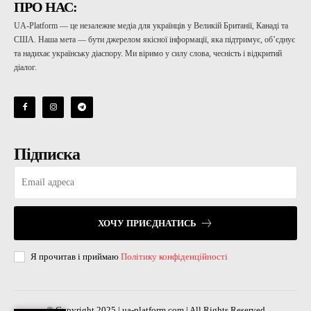
ПРО НАС:
UA-Platform — це незалежне медіа для українців у Великій Британії, Канаді та
США. Наша мета — бути джерелом якісної інформації, яка підтримує, об’єднує
та надихає українську діаспору. Ми віримо у силу слова, чесність і відкритий
діалог.
Підписка
ХОЧУ ПРИЄДНАТИСЬ
Я прочитав і приймаю
Політику конфіденційності
© Copyright 2025 | ua-platform.com | All Rights Reserved