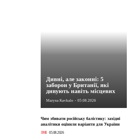
Дивні, але законні: 5
заборон у Британії, які
дивують навіть місцевих
Maryna Kavkalo
-
05.08.2026
Чим збивати російську балістику: західні
аналітики оцінили варіанти для України
ЗМІ
05.08.2026