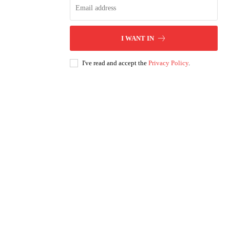
I WANT IN
I've read and accept the
Privacy Policy
.