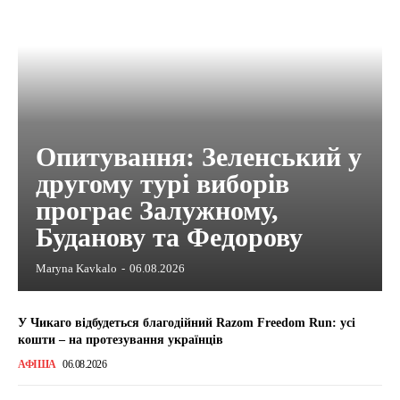
Опитування: Зеленський у
другому турі виборів
програє Залужному,
Буданову та Федорову
Maryna Kavkalo
-
06.08.2026
У Чикаго відбудеться благодійний Razom Freedom Run: усі
кошти – на протезування українців
АФІША
06.08.2026