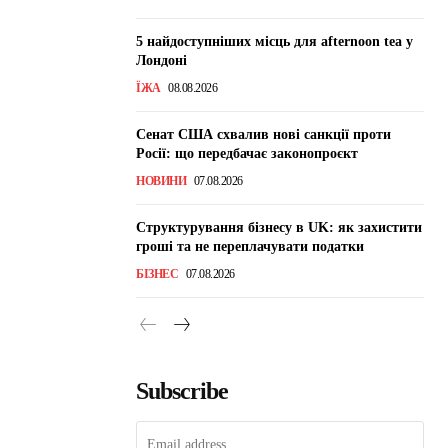
5 найдоступніших місць для afternoon tea у
Лондоні
ЇЖА
08.08.2026
Сенат США схвалив нові санкції проти
Росії: що передбачає законопроєкт
НОВИНИ
07.08.2026
Структурування бізнесу в UK: як захистити
гроші та не переплачувати податки
БІЗНЕС
07.08.2026
Subscribe