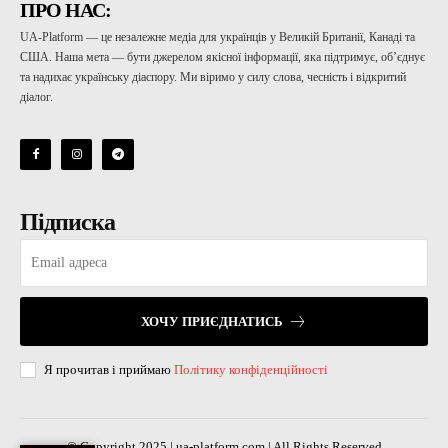
ПРО НАС:
UA-Platform — це незалежне медіа для українців у Великій Британії, Канаді та
США. Наша мета — бути джерелом якісної інформації, яка підтримує, об’єднує
та надихає українську діаспору. Ми віримо у силу слова, чесність і відкритий
діалог.
Підписка
ХОЧУ ПРИЄДНАТИСЬ
Я прочитав і приймаю
Політику конфіденційності
© Copyright 2025 | ua-platform.com | All Rights Reserved