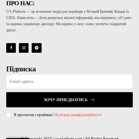
ПРО НАС:
UA-Platform — це незалежне медіа для українців у Великій Британії, Канаді та
США. Наша мета — бути джерелом якісної інформації, яка підтримує, об’єднує
та надихає українську діаспору. Ми віримо у силу слова, чесність і відкритий
діалог.
Підписка
ХОЧУ ПРИЄДНАТИСЬ
Я прочитав і приймаю
Політику конфіденційності
© Copyright 2025 | ua-platform.com | All Rights Reserved