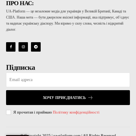
ПРО НАС:
UA-Platform — це незалежне медіа для українців у Великій Британії, Канаді та
США. Наша мета — бути джерелом якісної інформації, яка підтримує, об’єднує
та надихає українську діаспору. Ми віримо у силу слова, чесність і відкритий
діалог.
Підписка
ХОЧУ ПРИЄДНАТИСЬ
Я прочитав і приймаю
Політику конфіденційності
© Copyright 2025 | ua-platform.com | All Rights Reserved