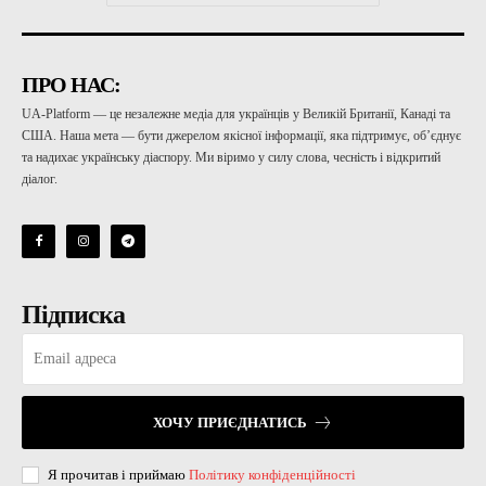
ПРО НАС:
UA-Platform — це незалежне медіа для українців у Великій Британії, Канаді та
США. Наша мета — бути джерелом якісної інформації, яка підтримує, об’єднує
та надихає українську діаспору. Ми віримо у силу слова, чесність і відкритий
діалог.
Підписка
ХОЧУ ПРИЄДНАТИСЬ
Я прочитав і приймаю
Політику конфіденційності