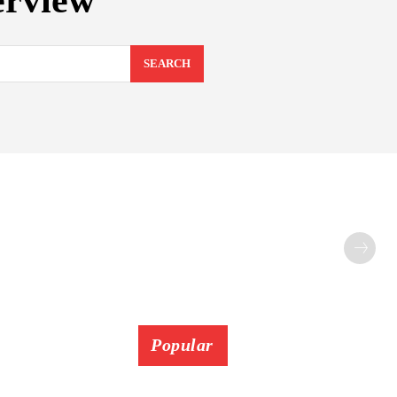
erview
SEARCH
Popular