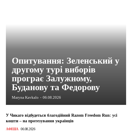
Опитування: Зеленський у
другому турі виборів
програє Залужному,
Буданову та Федорову
Maryna Kavkalo
-
06.08.2026
У Чикаго відбудеться благодійний Razom Freedom Run: усі
кошти – на протезування українців
АФІША
06.08.2026