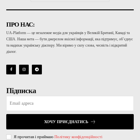
ПРО НАС:
UA-Platform — це незалежне медіа для українців у Великій Британії, Канаді та
США. Наша мета — бути джерелом якісної інформації, яка підтримує, об’єднує
та надихає українську діаспору. Ми віримо у силу слова, чесність і відкритий
діалог.
Підписка
ХОЧУ ПРИЄДНАТИСЬ
Я прочитав і приймаю
Політику конфіденційності