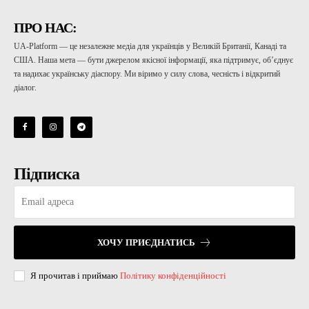
ПРО НАС:
UA-Platform — це незалежне медіа для українців у Великій Британії, Канаді та
США. Наша мета — бути джерелом якісної інформації, яка підтримує, об’єднує
та надихає українську діаспору. Ми віримо у силу слова, чесність і відкритий
діалог.
Підписка
ХОЧУ ПРИЄДНАТИСЬ
Я прочитав і приймаю
Політику конфіденційності