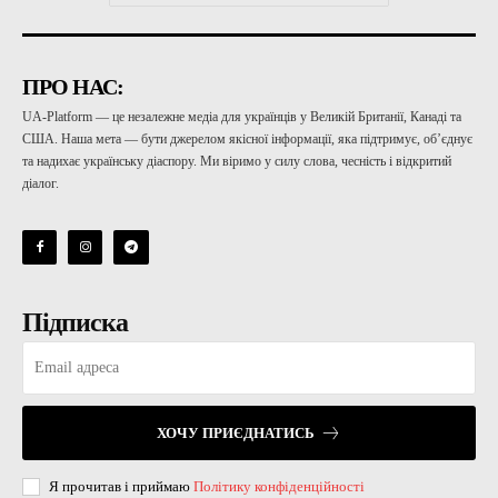
ПРО НАС:
UA-Platform — це незалежне медіа для українців у Великій Британії, Канаді та
США. Наша мета — бути джерелом якісної інформації, яка підтримує, об’єднує
та надихає українську діаспору. Ми віримо у силу слова, чесність і відкритий
діалог.
Підписка
ХОЧУ ПРИЄДНАТИСЬ
Я прочитав і приймаю
Політику конфіденційності