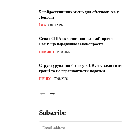
5 найдоступніших місць для afternoon tea у
Лондоні
ЇЖА
08.08.2026
Сенат США схвалив нові санкції проти
Росії: що передбачає законопроєкт
НОВИНИ
07.08.2026
Структурування бізнесу в UK: як захистити
гроші та не переплачувати податки
БІЗНЕС
07.08.2026
Subscribe