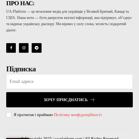
ПРО НАС:
UA-Platform — це незалежне медіа для українців у Великій Британії, Канаді та
США. Наша мета — бути джерелом якісної інформації, яка підтримує, об’єднує
та надихає українську діаспору. Ми віримо у силу слова, чесність і відкритий
діалог.
Підписка
ХОЧУ ПРИЄДНАТИСЬ
Я прочитав і приймаю
Політику конфіденційності
© Copyright 2025 | ua-platform.com | All Rights Reserved