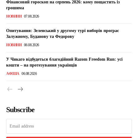
Фінансовий гороскоп на серпень 2026: кому пощастить із
грошима
НОВИНИ
07.08.2026
Опитування: Зеленський у другому турі виборів програє
Залужному, Буданову та Федорову
НОВИНИ
06.08.2026
У Чикаго відбудеться благодійний Razom Freedom Run: усі
кошти – на протезування українців
АФІША
06.08.2026
Subscribe