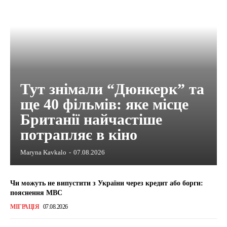
Тут знімали “Дюнкерк” та
ще 40 фільмів: яке місце
Британії найчастіше
потрапляє в кіно
Maryna Kavkalo
-
07.08.2026
Чи можуть не випустити з України через кредит або борги:
пояснення МВС
МІГРАЦІЯ
07.08.2026