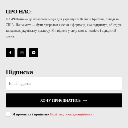
ПРО НАС:
UA-Platform — це незалежне медіа для українців у Великій Британії, Канаді та
США. Наша мета — бути джерелом якісної інформації, яка підтримує, об’єднує
та надихає українську діаспору. Ми віримо у силу слова, чесність і відкритий
діалог.
Підписка
ХОЧУ ПРИЄДНАТИСЬ
Я прочитав і приймаю
Політику конфіденційності