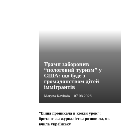
Трамп заборонив
“пологовий туризм” у
США: що буде з
громадянством дітей
іммігрантів
Maryna Kavkalo
-
07.08.2026
“Війна проникала в кожен урок”:
британська журналістка розповіла, як
вчила українську